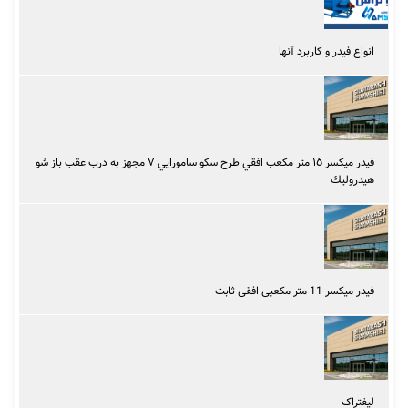
انواع فیدر و کاربرد آنها
فيدر ميكسر ١٥ متر مکعب افقي طرح سكو سامورايي ٧ مجهز به درب عقب باز شو
هيدروليك‎
فیدر میکسر 11 متر مکعبی افقی ثابت
لیفتراک