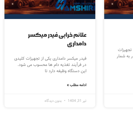
علائم خرابی فیدر میکسر
دامداری
 تجهیزات
 به شمار
فیدر میکسر دامداری یکی از تجهیزات کلیدی
در فرآیند تغذیه دام ها محسوب می شود.
این دستگاه وظیفه دارد تا
ادامه مطلب »
تیر 31, 1404
بدون دیدگاه