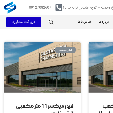
 وحدت – کوچه عابدین نژاد- پ 10
09127082607
دریافت مشاوره
درباره ما
تماس با ما
فیدر میکسر
 متر مکعب
فیدر میکسر 11 متر مکعبی