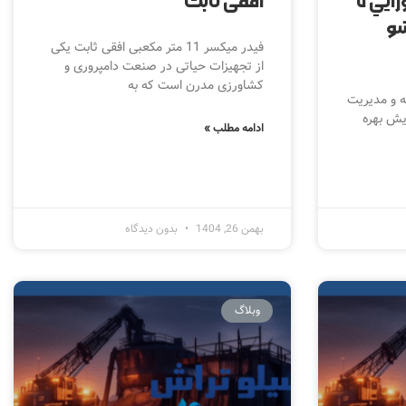
افقي طرح سكو سامورايي ٧
افقی ثابت
شو
فیدر میکسر 11 متر مکعبی افقی ثابت یکی
از تجهیزات حیاتی در صنعت دامپروری و
کشاورزی مدرن است که به
 و مدیریت
یش بهره
ادامه مطلب »
بهمن 26, 1404
بدون دیدگاه
وبلاگ