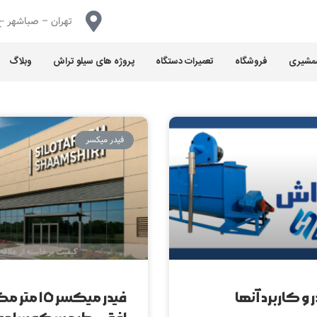
تهران – صباشهر -خ
شمشیری
فروشگاه
تعمیرات دستگاه
پروژه های سیلو تراش
وبلاگ
فیدر میکسر
ر و کاربرد آنها
فيدر ميكسر ١٥