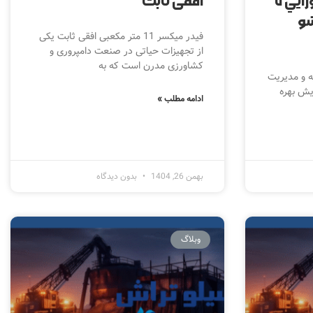
افقي طرح سكو سامورايي ٧
افقی ثابت
شو
فیدر میکسر 11 متر مکعبی افقی ثابت یکی
از تجهیزات حیاتی در صنعت دامپروری و
کشاورزی مدرن است که به
 و مدیریت
یش بهره
ادامه مطلب »
بهمن 26, 1404
بدون دیدگاه
وبلاگ