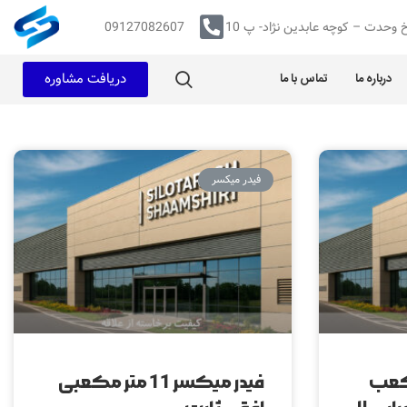
 وحدت – کوچه عابدین نژاد- پ 10
09127082607
دریافت مشاوره
درباره ما
تماس با ما
فیدر میکسر
 متر مکعب
فیدر میکسر 11 متر مکعبی