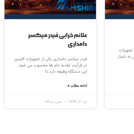
علائم خرابی فیدر میکسر
دامداری
 تجهیزات
 به شمار
فیدر میکسر دامداری یکی از تجهیزات کلیدی
در فرآیند تغذیه دام ها محسوب می شود.
این دستگاه وظیفه دارد تا
ادامه مطلب »
تیر 31, 1404
بدون دیدگاه