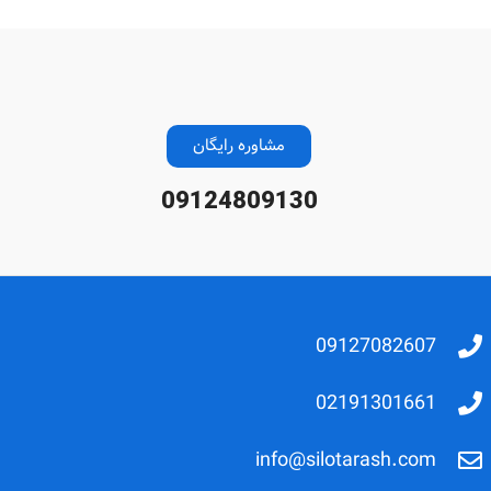
مشاوره رایگان
09124809130
09127082607
02191301661
info@silotarash.com