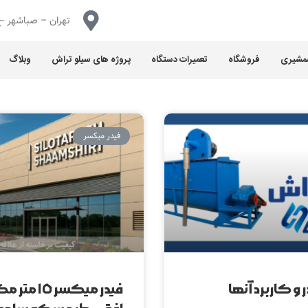
تهران – صباشهر -خ
شمشیری
فروشگاه
تعمیرات دستگاه
پروژه های سیلو تراش
وبلاگ
فیدر میکسر
ر و کاربرد آنها
فيدر ميكسر ١٥